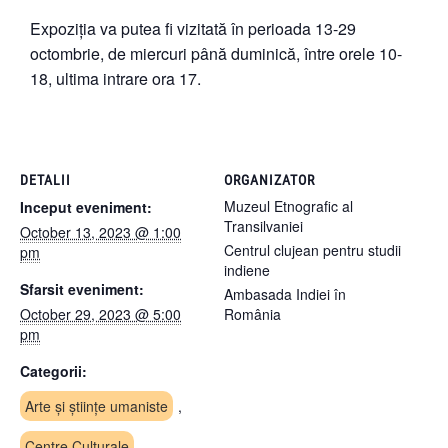
Expoziția va putea fi vizitată în perioada 13-29
octombrie, de miercuri până duminică, între orele 10-
18, ultima intrare ora 17.
DETALII
ORGANIZATOR
Muzeul Etnografic al
Inceput eveniment:
Transilvaniei
October 13, 2023 @ 1:00
Centrul clujean pentru studii
pm
indiene
Sfarsit eveniment:
Ambasada Indiei în
October 29, 2023 @ 5:00
România
pm
Categorii:
Arte și științe umaniste
,
Centre Culturale
,