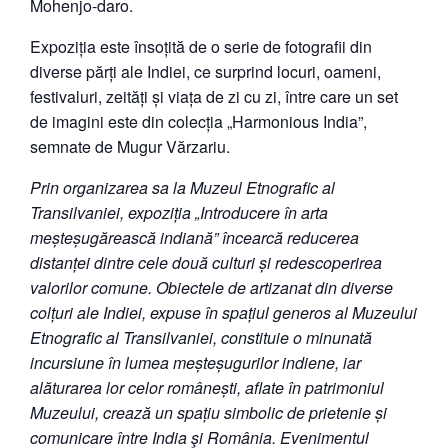
Mohenjo-daro.
Expoziția este însoțită de o serie de fotografii din
diverse părți ale Indiei, ce surprind locuri, oameni,
festivaluri, zeități și viața de zi cu zi, între care un set
de imagini este din colecția
„Harmonious India”,
semnate de Mugur Vărzariu
.
Prin organizarea sa la Muzeul Etnografic al
Transilvaniei, expoziția „
Introducere în arta
meșteșugărească indiană”
încearcă reducerea
distanței dintre cele două culturi și redescoperirea
valorilor comune. Obiectele de artizanat din diverse
colțuri ale Indiei, expuse în spațiul generos al Muzeului
Etnografic al Transilvaniei, constituie o minunată
incursiune în lumea meșteșugurilor indiene, iar
alăturarea lor celor românești, aflate în patrimoniul
Muzeului, crează un spațiu simbolic de prietenie și
comunicare între India şi România. Evenimentul