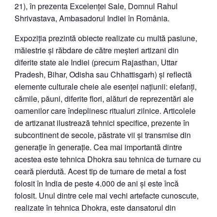
21), în prezenta Excelenței Sale, Domnul Rahul
Shrivastava, Ambasadorul Indiei în România.
Expoziția prezintă obiecte realizate cu multă pasiune,
măiestrie și răbdare de către meșteri artizani din
diferite state ale Indiei (precum Rajasthan, Uttar
Pradesh, Bihar, Odisha sau Chhattisgarh) și reflectă
elemente culturale cheie ale esenței națiunii: elefanți,
cămile, păuni, diferite flori, alături de reprezentări ale
oamenilor care îndeplinesc ritualuri zilnice. Articolele
de artizanat ilustrează tehnici specifice, prezente în
subcontinent de secole, păstrate vii și transmise din
generație în generație. Cea mai importantă dintre
acestea este tehnica Dhokra sau tehnica de turnare cu
ceară pierdută. Acest tip de turnare de metal a fost
folosit în India de peste 4.000 de ani și este încă
folosit. Unul dintre cele mai vechi artefacte cunoscute,
realizate în tehnica Dhokra, este dansatorul din