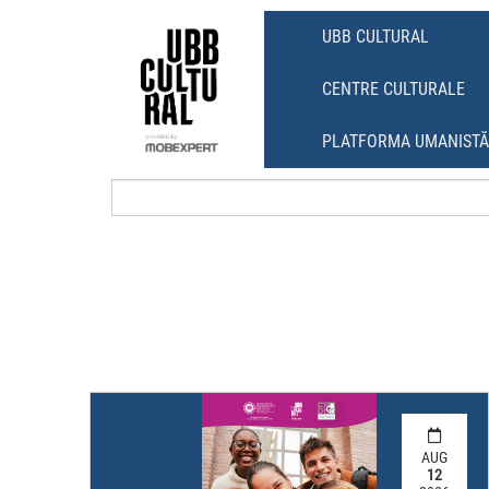
Skip
Skip
to
to
UBB CULTURAL
content
main
menu
CENTRE CULTURALE
PLATFORMA UMANIST
AUG
12