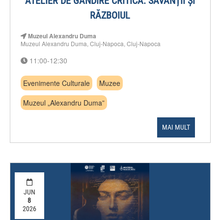
ATELIER DE GÂNDIRE CRITICĂ: SAVANȚII ȘI
RĂZBOIUL
Muzeul Alexandru Duma
Muzeul Alexandru Duma, Cluj-Napoca, Cluj-Napoca
11:00-12:30
Evenimente Culturale
Muzee
Muzeul „Alexandru Duma”
MAI MULT
JUN
8
2026