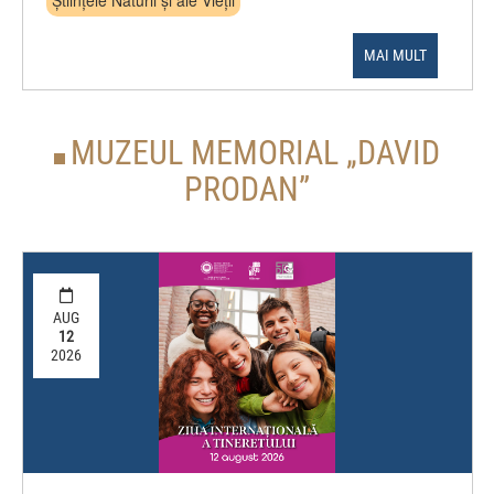
Științele Naturii și ale Vieții
MAI MULT
MUZEUL MEMORIAL „DAVID
PRODAN”
AUG
12
2026