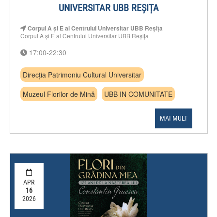
UNIVERSITAR UBB REȘIȚA
Corpul A și E al Centrului Universitar UBB Reșița
Corpul A și E al Centrului Universitar UBB Reșița
17:00-22:30
Direcția Patrimoniu Cultural Universitar
Muzeul Florilor de Mină
UBB IN COMUNITATE
MAI MULT
APR
16
2026