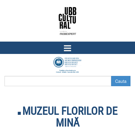
Skip
Skip
to
to
content
main
menu
MUZEUL FLORILOR DE
MINĂ