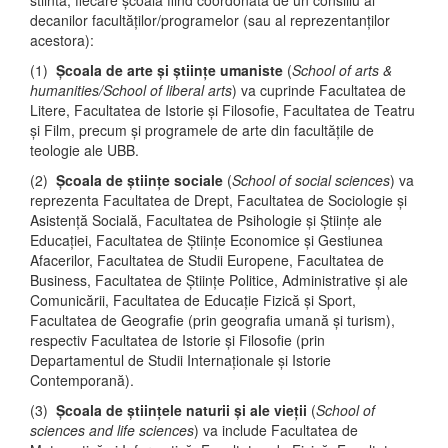
stiinta, fiecare școală fiind coordonată de un consiliu al
decanilor facultăților/programelor (sau al reprezentanților
acestora):
(1)
Școala de arte și științe umaniste
(
School of arts &
humanities/School of liberal arts
) va cuprinde Facultatea de
Litere, Facultatea de Istorie și Filosofie, Facultatea de Teatru
și Film, precum și programele de arte din facultățile de
teologie ale UBB.
(2)
Școala de științe sociale
(
School of social sciences
) va
reprezenta Facultatea de Drept, Facultatea de Sociologie și
Asistență Socială, Facultatea de Psihologie și Științe ale
Educației, Facultatea de Științe Economice și Gestiunea
Afacerilor, Facultatea de Studii Europene, Facultatea de
Business, Facultatea de Științe Politice, Administrative și ale
Comunicării, Facultatea de Educație Fizică și Sport,
Facultatea de Geografie (prin geografia umană și turism),
respectiv Facultatea de Istorie și Filosofie (prin
Departamentul de Studii Internaționale și Istorie
Contemporană).
(3)
Școala de științele naturii și ale vieții
(
School of
sciences and life sciences
) va include Facultatea de