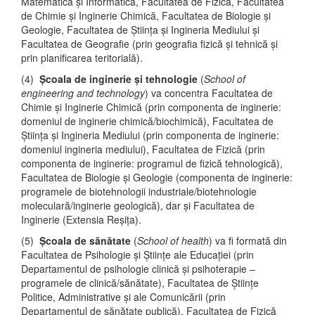
Matematică și Informatică, Facultatea de Fizică, Facultatea
de Chimie și Inginerie Chimică, Facultatea de Biologie și
Geologie, Facultatea de Știința și Ingineria Mediului și
Facultatea de Geografie (prin geografia fizică și tehnică și
prin planificarea teritorială).
(4)
Școala de inginerie și tehnologie
(
School of
engineering and technology
) va concentra Facultatea de
Chimie și Inginerie Chimică (prin componenta de inginerie:
domeniul de inginerie chimică/biochimică), Facultatea de
Știința și Ingineria Mediului (prin componenta de inginerie:
domeniul ingineria mediului), Facultatea de Fizică (prin
componenta de inginerie: programul de fizică tehnologică),
Facultatea de Biologie și Geologie (componenta de inginerie:
programele de biotehnologii industriale/biotehnologie
moleculară/inginerie geologică), dar și Facultatea de
Inginerie (Extensia Reșița).
(5)
Școala de sănătate
(
School of health
) va fi formată din
Facultatea de Psihologie și Științe ale Educației (prin
Departamentul de psihologie clinică și psihoterapie –
programele de clinică/sănătate), Facultatea de Științe
Politice, Administrative și ale Comunicării (prin
Departamentul de sănătate publică), Facultatea de Fizică