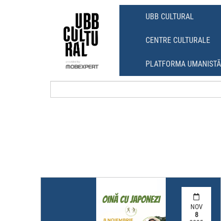
Skip
Skip
to
to
UBB CULTURAL
content
main
menu
CENTRE CULTURALE
PLATFORMA UMANIST
NOV
8