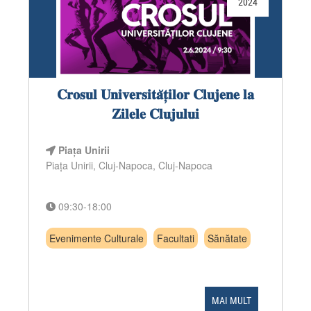
2024
𝐂𝐫𝐨𝐬𝐮𝐥 𝐔𝐧𝐢𝐯𝐞𝐫𝐬𝐢𝐭𝐚̆𝐭̦𝐢𝐥𝐨𝐫 𝐂𝐥𝐮𝐣𝐞𝐧𝐞 𝐥𝐚
𝐙𝐢𝐥𝐞𝐥𝐞 𝐂𝐥𝐮𝐣𝐮𝐥𝐮𝐢
Piața Unirii
Piața Unirii, Cluj-Napoca, Cluj-Napoca
09:30-18:00
Evenimente Culturale
Facultati
Sănătate
MAI MULT