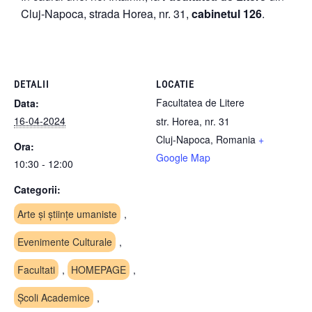
Cluj-Napoca, strada Horea, nr. 31,
cabinetul 126
.
DETALII
LOCATIE
Facultatea de Litere
Data:
16-04-2024
str. Horea, nr. 31
Cluj-Napoca
,
Romania
+
Ora:
Google Map
10:30 - 12:00
Categorii:
Arte și științe umaniste
,
Evenimente Culturale
,
Facultati
,
HOMEPAGE
,
Școli Academice
,