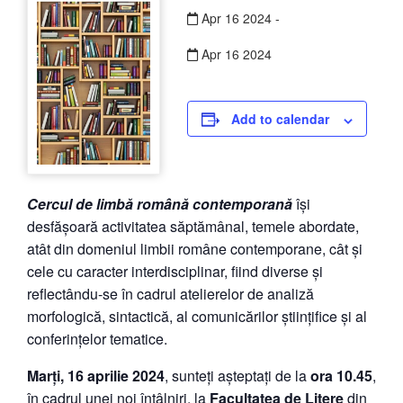
Apr
16
2024
-
Apr
16
2024
Add to calendar
Cercul de limbă română contemporană
își
desfășoară activitatea săptămânal, temele abordate,
atât din domeniul limbii române contemporane, cât și
cele cu caracter interdisciplinar, fiind diverse și
reflectându-se în cadrul atelierelor de analiză
morfologică, sintactică, al comunicărilor științifice și al
conferințelor tematice.
Marți, 16 aprilie 2024
, sunteți așteptați de la
ora 10.45
,
în cadrul unei noi întâlniri, la
Facultatea de Litere
din