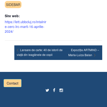
SIDEBAR
Site web:
https://lett.ubbcluj.ro/intalnir
e-cerc-lrc-marti-16-aprilie-
2024/
Lansare de carte: 40 de istorii de
Expoziția ARTMiND –
viață din leagănele de copii
Maria-Luiza Balan
Contact