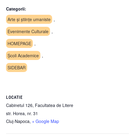
Categorii:
Arte și științe umaniste
,
Evenimente Culturale
,
HOMEPAGE
,
Școli Academice
,
SIDEBAR
LOCATIE
Cabinetul 126, Facultatea de Litere
str. Horea, nr. 31
Cluj-Napoca
,
+ Google Map