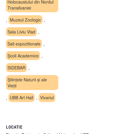
Holocaustului din Nordul
Transilvaniei
,
Muzeul Zoologic
,
Sala Liviu Vlad
,
Sali expozitionale
,
Școli Academice
,
SIDEBAR
,
Științele Naturii și ale
Vieții
,
UBB Art Hall
,
Vivariul
LOCATIE