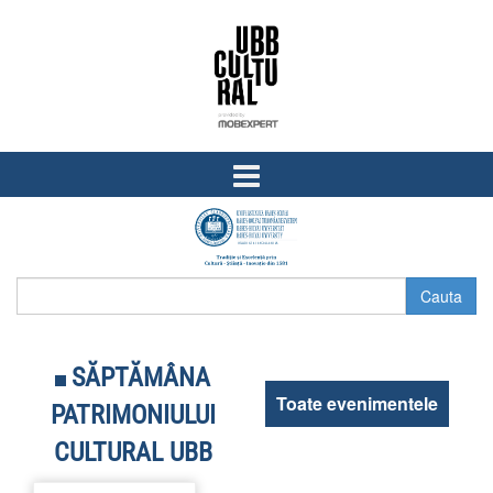
Skip
Skip
to
to
content
main
menu
SĂPTĂMÂNA
Toate evenimentele
PATRIMONIULUI
CULTURAL UBB