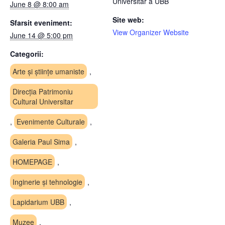
Universitar a UBB
June 8 @ 8:00 am
Site web:
Sfarsit eveniment:
View Organizer Website
June 14 @ 5:00 pm
Categorii:
Arte și științe umaniste
,
Direcția Patrimoniu
Cultural Universitar
,
Evenimente Culturale
,
Galeria Paul Sima
,
HOMEPAGE
,
Inginerie și tehnologie
,
Lapidarium UBB
,
Muzee
,