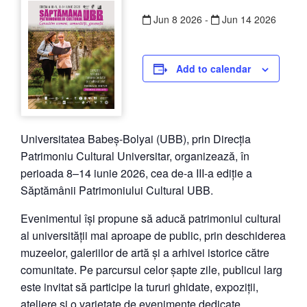
Jun
8
2026
-
Jun
14
2026
Add to calendar
Universitatea Babeș-Bolyai (UBB), prin Direcția
Patrimoniu Cultural Universitar, organizează, în
perioada 8–14 iunie 2026, cea de-a III-a ediție a
Săptămânii Patrimoniului Cultural UBB.
Evenimentul își propune să aducă patrimoniul cultural
al universității mai aproape de public, prin deschiderea
muzeelor, galeriilor de artă și a arhivei istorice către
comunitate. Pe parcursul celor șapte zile, publicul larg
este invitat să participe la tururi ghidate, expoziții,
ateliere și o varietate de evenimente dedicate