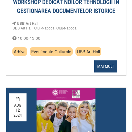
WORKSHOP DEDICAT NOILOR TEHNOLOGII ÎN
GESTIONAREA DOCUMENTELOR ISTORICE
UBB Art Hall
UBB Art Hall, Cluj-Napoca, Cluj-Napoca
10:00-13:00
Arhiva
Evenimente Culturale
UBB Art Hall
MAI MULT
AUG
12
2024