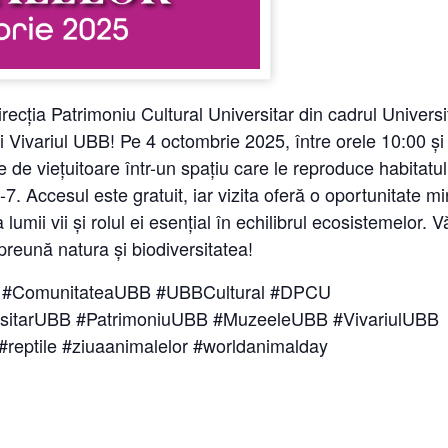
ecția Patrimoniu Cultural Universitar din cadrul Universit
i Vivariul UBB! Pe 4 octombrie 2025, între orele 10:00 și
e de viețuitoare într-un spațiu care le reproduce habitatul
. 5-7. Accesul este gratuit, iar vizita oferă o oportunitate 
lumii vii și rolul ei esențial în echilibrul ecosistemelor. V
eună natura și biodiversitatea!
i #ComunitateaUBB #UBBCultural #DPCU
versitarUBB #PatrimoniuUBB #MuzeeleUBB #VivariulUBB
 #reptile #ziuaanimalelor #worldanimalday