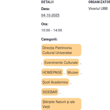
DETALII
ORGANIZATO
Vivariul UBB
Data:
04-10-2025
Ora:
10:00 - 14:00
Categorii:
Direcția Patrimoniu
Cultural Universitar
,
Evenimente Culturale
,
HOMEPAGE
,
Muzee
,
Școli Academice
,
SIDEBAR
,
Științele Naturii și ale
Vieții