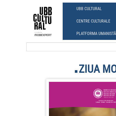
Skip
Skip
to
to
UBB CULTURAL
content
main
menu
CENTRE CULTURALE
PLATFORMA UMANIST
ZIUA M