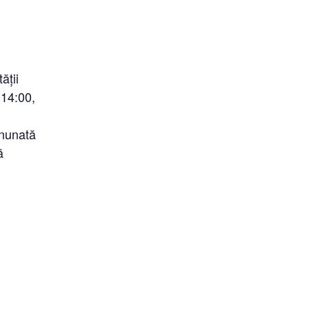
ății
 14:00,
minunată
ă