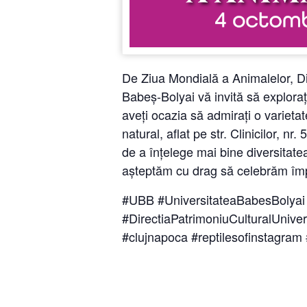
De Ziua Mondială a Animalelor, Dir
Babeș-Bolyai vă invită să exploraț
aveți ocazia să admirați o varietat
natural, aflat pe str. Clinicilor, nr
de a înțelege mai bine diversitatea 
așteptăm cu drag să celebrăm împr
#UBB #UniversitateaBabesBolya
#DirectiaPatrimoniuCulturalUni
#clujnapoca #reptilesofinstagram