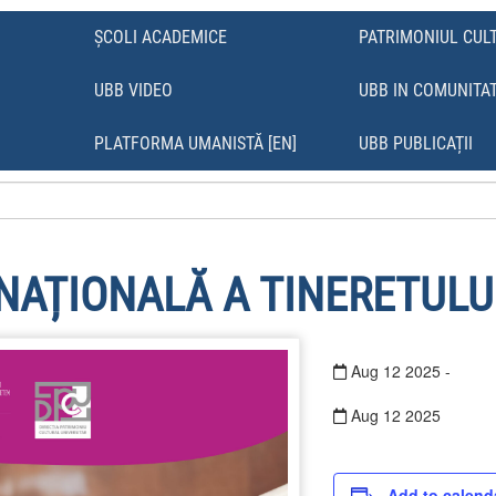
ȘCOLI ACADEMICE
PATRIMONIUL CUL
UBB VIDEO
UBB IN COMUNITA
Ă
PLATFORMA UMANISTĂ [EN]
UBB PUBLICAȚII
NAȚIONALĂ A TINERETULU
Aug
12
2025
-
Aug
12
2025
Add to calend