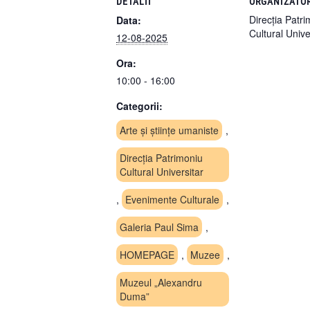
DETALII
ORGANIZATO
Direcția Patr
Data:
Cultural Univ
12-08-2025
Ora:
10:00 - 16:00
Categorii:
Arte și științe umaniste
,
Direcția Patrimoniu
Cultural Universitar
,
Evenimente Culturale
,
Galeria Paul Sima
,
HOMEPAGE
,
Muzee
,
Muzeul „Alexandru
Duma”