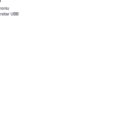
R
imoniu
ersitar UBB