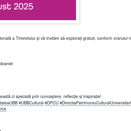
nală a Tineretului și vă invităm să explorați gratuit, conform orarului 
lvaniei
stă zi specială prin cunoaștere, reflecție și inspirație!
tateaUBB
#UBBCultural
#DPCU
#DirectiaPatrimoniuCulturalUniversita
poca