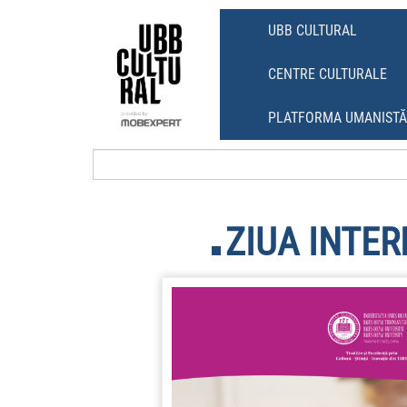
Skip
Skip
to
to
UBB CULTURAL
content
main
menu
CENTRE CULTURALE
PLATFORMA UMANIST
ZIUA INTER