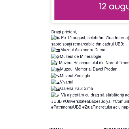
Dragi prieteni,
Pe 12 august, celebrăm Ziua Internațio
șapte spații remarcabile din cadrul UBB:
Muzeul Alexandru Duma
Muzeul de Mineralogie
Muzeul Holocaustului din Nordul Transi
Muzeul Memorial David Prodan
Muzeul Zoologic
Vivariul
Galeria Paul Sima
Vă așteptăm cu drag să sărbătoriți acea
#UBB
#UniversitateaBabesBolyai
#Comuni
#PatrimoniuUBB
#ZiuaTineretului
#clujna