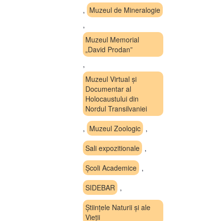
,
Muzeul de Mineralogie
,
Muzeul Memorial
„David Prodan”
,
Muzeul Virtual și
Documentar al
Holocaustului din
Nordul Transilvaniei
,
Muzeul Zoologic
,
Sali expozitionale
,
Școli Academice
,
SIDEBAR
,
Științele Naturii și ale
Vieții