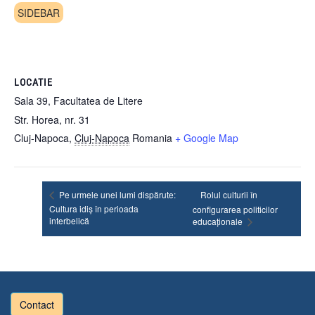
SIDEBAR
LOCATIE
Sala 39, Facultatea de Litere
Str. Horea, nr. 31
Cluj-Napoca
,
Cluj-Napoca
Romania
+ Google Map
Pe urmele unei lumi dispărute:
Rolul culturii în
Cultura idiș în perioada
configurarea politicilor
interbelică
educaționale
Contact