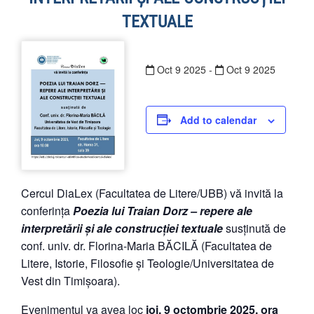
TEXTUALE
Oct
9
2025
-
Oct
9
2025
Add to calendar
Cercul DiaLex (Facultatea de Litere/UBB) vă invită la
conferința
Poezia lui Traian Dorz – repere ale
interpretării și ale construcției textuale
susținută de
conf. univ. dr. Florina-Maria BĂCILĂ (Facultatea de
Litere, Istorie, Filosofie și Teologie/Universitatea de
Vest din Timișoara).
Evenimentul va avea loc
joi, 9 octombrie 2025, ora