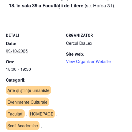
18, în sala 39 a Facultății de Litere
(str. Horea 31).
DETALII
ORGANIZATOR
Cercul DiaLex
Data:
09-10-2025
Site web:
View Organizer Website
Ora:
18:00 - 19:30
Categorii:
Arte și științe umaniste
,
Evenimente Culturale
,
Facultati
,
HOMEPAGE
,
Școli Academice
,