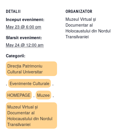
DETALII
ORGANIZATOR
Muzeul Virtual și
Inceput eveniment:
Documentar al
May 23 @ 6:00 pm
Holocaustului din Nordul
Transilvaniei
Sfarsit eveniment:
May 24 @ 12:00 am
Categorii:
Direcția Patrimoniu
Cultural Universitar
,
Evenimente Culturale
,
HOMEPAGE
,
Muzee
,
Muzeul Virtual și
Documentar al
Holocaustului din Nordul
Transilvaniei