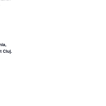
e
nia,
t Cluj.