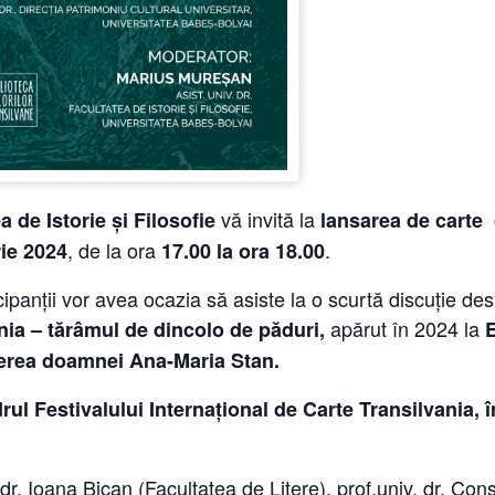
vă invită la
a de Istorie și Filosofie
lansarea de carte
, de la ora
.
ie 2024
17.00
la ora 18.00
cipanții vor avea ocazia să asiste la o scurtă discuție de
apărut în 2024 la
nia – tărâmul de dincolo de păduri,
E
ucerea doamnei Ana-Maria Stan.
rul Festivalului Internațional de Carte Transilvania, î
 dr. Ioana Bican (Facultatea de Litere), prof.univ. dr. Con