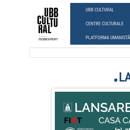
Skip
Skip
to
to
UBB CULTURAL
content
main
menu
CENTRE CULTURALE
PLATFORMA UMANIST
L