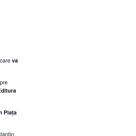
care
va
spre
ditura
n Piața
stantin