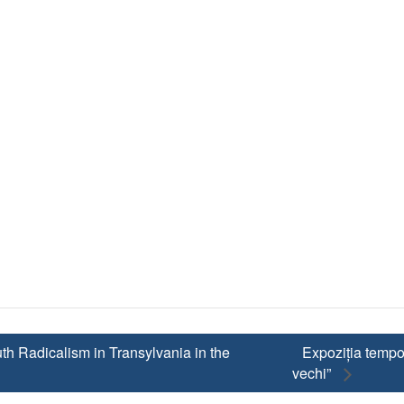
uth Radicalism in Transylvania in the
Expoziția tempo
vechi”