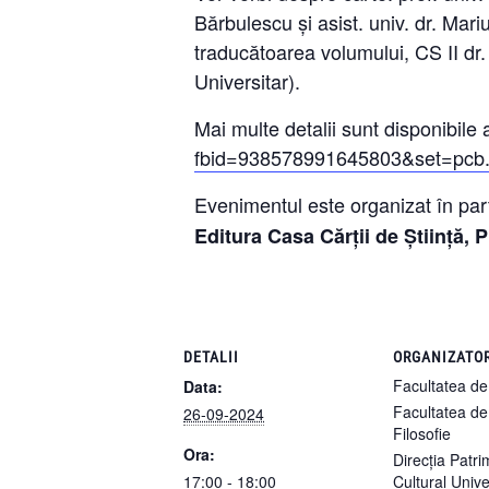
Bărbulescu și asist. univ. dr. Mari
traducătoarea volumului, CS II dr
Universitar).
Mai multe detalii sunt disponibile 
fbid=938578991645803&set=pcb
Evenimentul este organizat în par
Editura Casa Cărții de Știință, P
DETALII
ORGANIZATO
Facultatea de
Data:
Facultatea de 
26-09-2024
Filosofie
Ora:
Direcția Patr
17:00 - 18:00
Cultural Univ