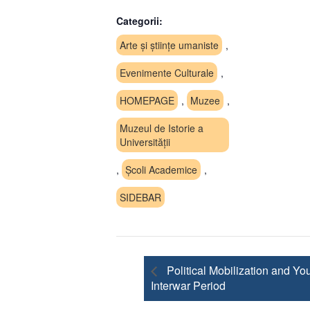
Categorii:
Arte și științe umaniste
,
Evenimente Culturale
,
HOMEPAGE
,
Muzee
,
Muzeul de Istorie a
Universității
,
Școli Academice
,
SIDEBAR
Political Mobilization and Yo
Interwar Period