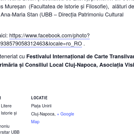
us Mureșan (Facultatea de Istorie și Filosofie), alături d
. Ana-Maria Stan (UBB – Direcția Patrimoniu Cultural
aici:
https://www.facebook.com/photo?
.938579058312463&locale=ro_RO
.
teneriat cu
Festivalul Internațional de Carte Transilva
rimăria și Consiliul Local Cluj-Napoca, Asociația Visi
R
LOCATIE
 Litere
Piața Unirii
Istorie și
Cluj-Napoca
,
+ Google
Map
imoniu
ersitar UBB