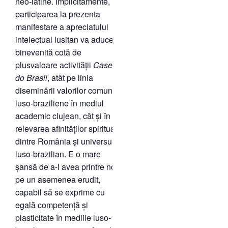
neo-latine. Implicitamente,
participarea la prezenta
manifestare a apreciatului
intelectual lusitan va aduce o
binevenită cotă de
plusvaloare activității
Casei
do Brasil
, atât pe linia
diseminării valorilor comune
luso-braziliene în mediul
academic clujean, cât și în
relevarea afinităților spirituale
dintre România și universul
luso-brazilian. E o mare
șansă de a-l avea printre noi
pe un asemenea erudit,
capabil să se exprime cu
egală competență și
plasticitate în mediile luso-