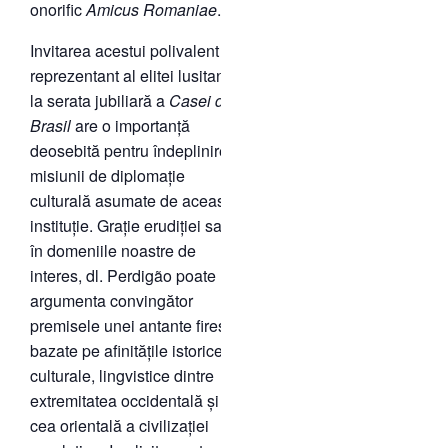
onorific
Amicus Romaniae
.
Invitarea acestui polivalent
reprezentant al elitei lusitane
la serata jubiliară a
Casei do
Brasil
are o importanță
deosebită pentru îndeplinirea
misiunii de diplomație
culturală asumate de această
instituție. Grație erudiției sale
în domeniile noastre de
interes, dl. Perdigão poate
argumenta convingător
premisele unei antante firești,
bazate pe afinitățile istorice,
culturale, lingvistice dintre
extremitatea occidentală și
cea orientală a civilizației