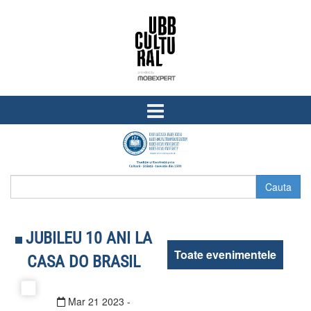
Skip
Skip
to
to
content
main
menu
JUBILEU 10 ANI LA
Toate evenimentele
CASA DO BRASIL
Mar
21
2023
-