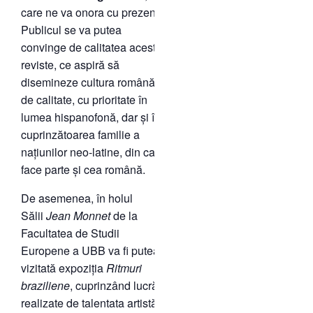
care ne va onora cu prezența.
Publicul se va putea
convinge de calitatea acestei
reviste, ce aspiră să
disemineze cultura română
de calitate, cu prioritate în
lumea hispanofonă, dar și în
cuprinzătoarea familie a
națiunilor neo-latine, din care
face parte și cea română.
De asemenea, în holul
Sălii
Jean Monnet
de la
Facultatea de Studii
Europene a UBB va fi putea fi
vizitată expoziția
Ritmuri
braziliene
, cuprinzând lucrări
realizate de talentata artistă