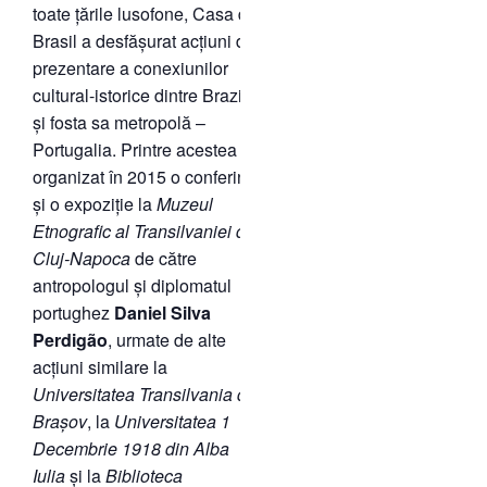
toate țările lusofone, Casa do
Brasil a desfășurat acțiuni de
prezentare a conexiunilor
cultural-istorice dintre Brazilia
și fosta sa metropolă –
Portugalia. Printre acestea a
organizat în 2015 o conferință
și o expoziție la
Muzeul
Etnografic al Transilvaniei
din
Cluj-Napoca
de către
antropologul și diplomatul
portughez
Daniel Silva
Perdigão
, urmate de alte
acțiuni similare la
Universitatea
Transilvania
din
Brașov
, la
Universitatea
1
Decembrie 1918
din Alba
Iulia
și la
Biblioteca