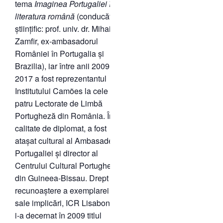
tema
Imaginea Portugaliei în
literatura română
(conducător
științific: prof. univ. dr. Mihai
Zamfir, ex-ambasadorul
României în Portugalia și
Brazilia), iar între anii 2009-
2017 a fost reprezentantul
Institutului Camões la cele
patru Lectorate de Limbă
Portugheză din România. În
calitate de diplomat, a fost
atașat cultural al Ambasadei
Portugaliei și director al
Centrului Cultural Portughez
din Guineea-Bissau. Drept
recunoaștere a exemplarei
sale implicări, ICR Lisabona
i-a decernat în 2009 titlul