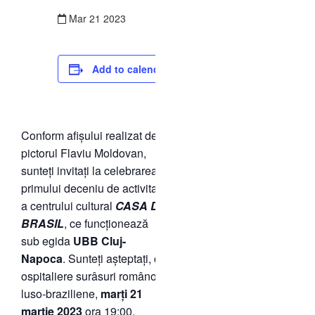
Mar
21
2023
Add to calendar
Conform afișului realizat de
pictorul Flaviu Moldovan,
sunteți invitați la celebrarea
primului deceniu de activitate
a centrului cultural
CASA DO
BRASIL
, ce funcționează
sub egida
UBB Cluj-
Napoca
. Sunteți așteptați, cu
ospitaliere surâsuri româno-
luso-braziliene,
marți 21
martie 2023
ora 19:00,