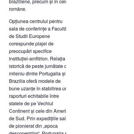
braziliene, precum și în cele
române.
Opțiunea centrului pentru
sala de conferințe a Facultății
de Studii Europene
corespunde plajei de
preocupări specifice
instituției-amfitrion. Relația
istorică de peste jumătate de
mileniu dintre Portugalia și
Brazilia oferă modele de
bune uzanțe în stabilirea unor
raporturi echitabile între
statele de pe Vechiul
Continent și cele din America
de Sud. Prin expedițiile sale
de pionierat din „epoca
descoperirilor”, Portugalia s-a