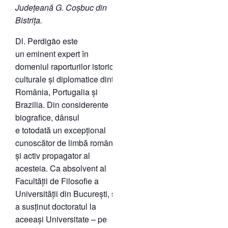
Județeană
G. Coșbuc
din
Bistrița.
Dl. Perdigão este
un eminent expert în
domeniul raporturilor istorice,
culturale și diplomatice dintre
România, Portugalia și
Brazilia. Din considerente
biografice, dânsul
e totodată un excepțional
cunoscător de limbă română
și activ propagator al
acesteia. Ca absolvent al
Facultății de Filosofie a
Universității din București, și-
a susținut doctoratul la
aceeași Universitate – pe