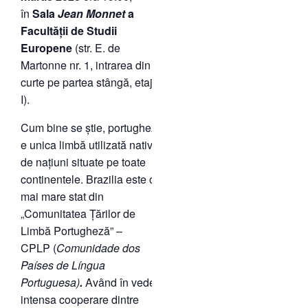
în
Sala
Jean Monnet
a
Facultății de Studii
Europene
(str. E. de
Martonne nr. 1, intrarea din
curte pe partea stângă, etajul
I).
Cum bine se știe, portugheza
e unica limbă utilizată nativ
de națiuni situate pe toate
continentele. Brazilia este cel
mai mare stat din
„Comunitatea Țărilor de
Limbă Portugheză” –
CPLP (
Comunidade
dos
Países de
Língua
Portuguesa
)
.
Având în vedere
intensa cooperare dintre