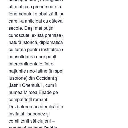
afirmat ca o precursoare a
fenomenului globalizării, pe
care l-a anticipat cu câteva
secole. Deși mai puțin
cunoscute, există premise de
natură istorică, diplomatică și
culturală pentru instituirea și
consolidarea unor punți
intercontinentale, între
națiunile neo-latine (în speță,
lusofone) din Occident și
„latinii Orientului”, cum îi
numea Mircea Eliade pe
compatrioții români.
Dezbaterea academică dintre
invitatul lisabonez și
comilitonii săi clujeni –
reputatul polimat
Ovidiu