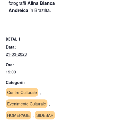
fotografă
Alina Bianca
Andreica
în Brazilia.
DETALII
Data:
21-03-2023
Ora:
19:00
Categorii:
Centre Culturale
,
Evenimente Culturale
,
HOMEPAGE
,
SIDEBAR