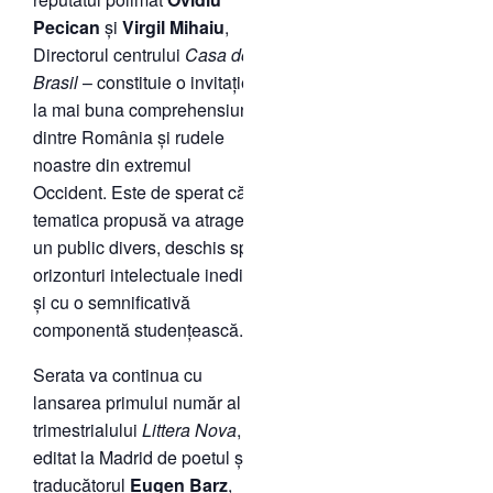
Pecican
și
Virgil Mihaiu
,
Directorul centrului
Casa do
Brasil
– constituie o invitație
la mai buna comprehensiune
dintre România și rudele
noastre din extremul
Occident. Este de sperat că
tematica propusă va atrage
un public divers, deschis spre
orizonturi intelectuale inedite
și cu o semnificativă
componentă studențească.
Serata va continua cu
lansarea primului număr al
trimestrialului
Littera Nova
,
editat la Madrid de poetul și
traducătorul
Eugen Barz
,