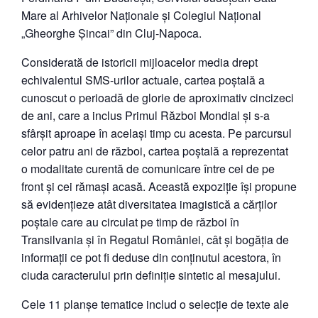
Mare al Arhivelor Naționale și Colegiul Național
„Gheorghe Șincai” din Cluj-Napoca.
Considerată de istoricii mijloacelor media drept
echivalentul SMS-urilor actuale, cartea poștală a
cunoscut o perioadă de glorie de aproximativ cincizeci
de ani, care a inclus Primul Război Mondial și s-a
sfârșit aproape în același timp cu acesta. Pe parcursul
celor patru ani de război, cartea poștală a reprezentat
o modalitate curentă de comunicare între cei de pe
front și cei rămași acasă. Această expoziție își propune
să evidențieze atât diversitatea imagistică a cărților
poștale care au circulat pe timp de război în
Transilvania și în Regatul României, cât și bogăția de
informații ce pot fi deduse din conținutul acestora, în
ciuda caracterului prin definiție sintetic al mesajului.
Cele 11 planșe tematice includ o selecție de texte ale