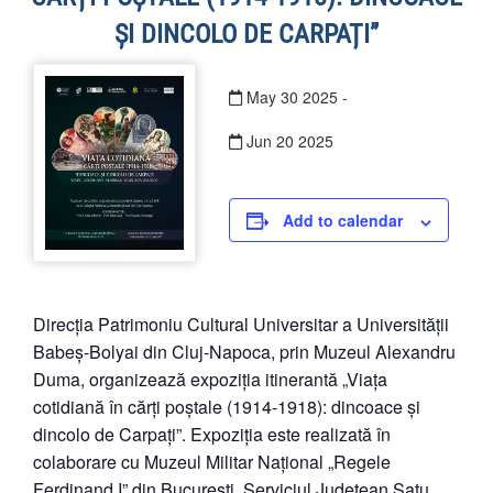
ȘI DINCOLO DE CARPAȚI”
May
30
2025
-
Jun
20
2025
Add to calendar
Direcția Patrimoniu Cultural Universitar a Universității
Babeș-Bolyai din Cluj-Napoca, prin Muzeul Alexandru
Duma, organizează expoziția itinerantă „Viața
cotidiană în cărți poștale (1914-1918): dincoace și
dincolo de Carpați”. Expoziția este realizată în
colaborare cu Muzeul Militar Național „Regele
Ferdinand I” din București, Serviciul Județean Satu