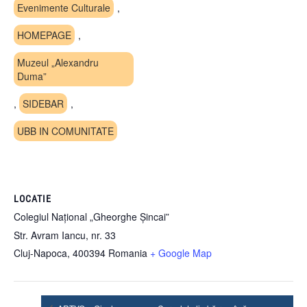
Evenimente Culturale
,
HOMEPAGE
,
Muzeul „Alexandru
Duma”
,
SIDEBAR
,
UBB IN COMUNITATE
LOCATIE
Colegiul Național „Gheorghe Șincai”
Str. Avram Iancu, nr. 33
Cluj-Napoca
,
400394
Romania
+ Google Map