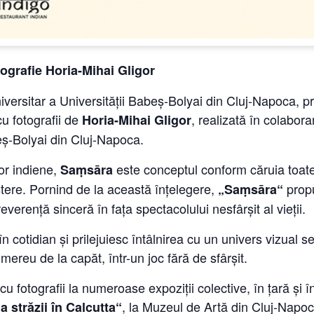
tografie Horia-Mihai Gligor
versitar a Universității Babeș-Bolyai din Cluj-Napoca, pr
cu fotografii de
, realizată în colabor
Horia-Mihai Gligor
beș-Bolyai din Cluj-Napoca.
ilor indiene,
este conceptul conform căruia toate
Sa
ṃ
sāra
ștere. Pornind de la această înțelegere,
propu
„Sa
ṃ
sāra“
reverență sinceră în fața spectacolului nesfârșit al vieții.
n cotidian și prilejuiesc întâlnirea cu un univers vizual sen
 mereu de la capăt, într-un joc fără de sfârșit.
u fotografii la numeroase expoziții colective, în țară și în
, la Muzeul de Artă din Cluj-Napo
a străzii în Calcutta“