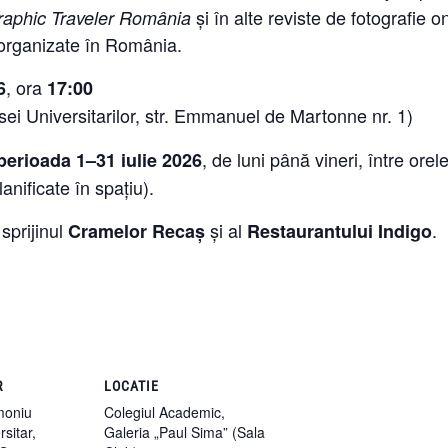
și în alte reviste de fotografie o
raphic Traveler România
 organizate în România.
, ora
6
17:00
ei Universitarilor, str. Emmanuel de Martonne nr. 1)
, de luni până vineri, între orel
 perioada 1–31 iulie 2026
anificate în spațiu).
sprijinul
și al
.
Cramelor Recaș
Restaurantului Indigo
R
LOCATIE
imoniu
Colegiul Academic,
rsitar,
Galeria „Paul Sima” (Sala