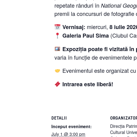
repetate rânduri în
National Geog
premii la concursuri de fotografie
miercuri,
Vernisaj:
8 iulie 202
(Clubul Cas
Galeria Paul Sima
Expoziția poate fi vizitată în
varia în funcție de evenimentele pl
Evenimentul este organizat cu 
Intrarea este liberă!
DETALII
ORGANIZATO
Direcția Patr
Inceput eveniment:
Cultural Unive
July 1 @ 3:00 pm