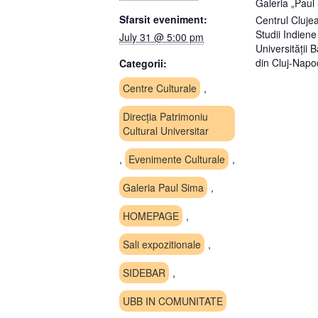
Galeria „Paul
Sfarsit eveniment:
Centrul Cluje
Studii Indiene
July 31 @ 5:00 pm
Universității 
din Cluj-Napo
Categorii:
Centre Culturale
,
Direcția Patrimoniu
Cultural Universitar
,
Evenimente Culturale
,
Galeria Paul Sima
,
HOMEPAGE
,
Sali expozitionale
,
SIDEBAR
,
UBB IN COMUNITATE