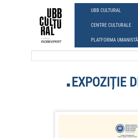
Skip
Skip
to
to
UBB CULTURAL
content
main
menu
CENTRE CULTURALE
PLATFORMA UMANIST
EXPOZIȚIE 