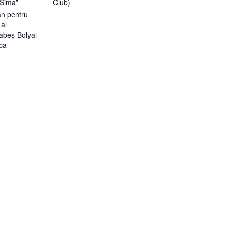
 Sima”
Club)
an pentru
 al
Babeș-Bolyai
ca