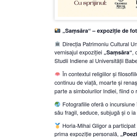
„Sa
ṃ
sāra“ – expoziție de fo
Direcția Patrimoniu Cultural Uni
vernisajul expoziției
, 
„Sa
ṃ
sāra“
Studii Indiene al Universității Ba
În contextul religiilor și filosofi
continuu de viață, moarte și rena
parte a simbolurilor Indiei, fiind o 
Fotografiile oferă o incursiune î
său fragil, seduce, subjugă și o ia
Horia-Mihai Gligor a participat c
prima expoziție personală,
„Poezi