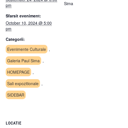
Sima
pm
Sfarsit eveniment:
October 10, 2024 @ 5:00
pm
Categorii:
Evenimente Culturale
,
Galeria Paul Sima
,
HOMEPAGE
,
Sali expozitionale
,
SIDEBAR
LOCATIE