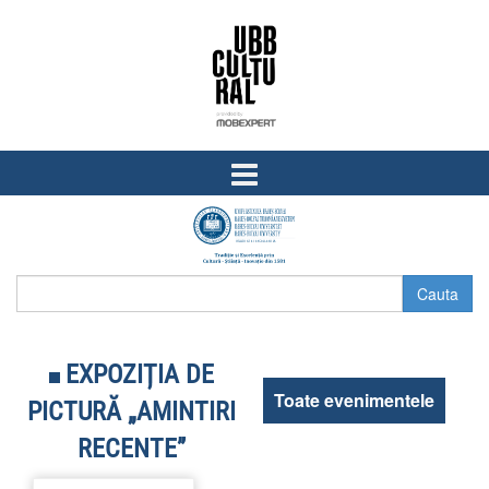
Skip
Skip
to
to
content
main
menu
EXPOZIȚIA DE
Toate evenimentele
PICTURĂ „AMINTIRI
RECENTE”