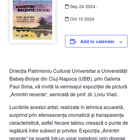
Sep
24
2024
-
Oct
10
2024
Add to calendar
Direcția Patrimoniu Cultural Universitar a Universității
Babeș-Bolyai din Cluj-Napoca (UBB), prin Galeria
Paul Sima, vă invită la vernisajul expoziției de pictură
„Amintiri recente”, semnată de prof. dr. Liviu Vlad.
Lucrările acestui artist, realizate în tehnica acuarelă,
surprind prin efervescența cromatică și transparența
caracteristică, astfel fiecare tablou creează o punte de
legătură între subiect și privitor. Expoziția „Amintiri
recente” ne poartă într-un voiaj metaforic prin diverse