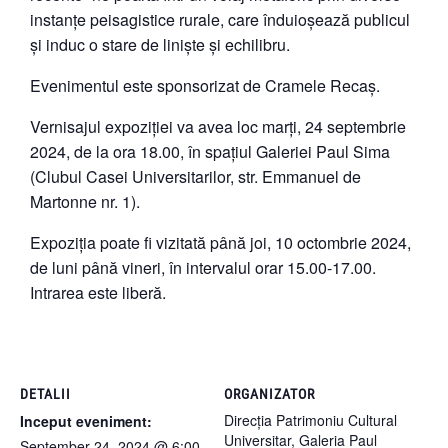
instanțe peisagistice rurale, care înduioșează publicul
și induc o stare de liniște și echilibru.
Evenimentul este sponsorizat de Cramele Recaș.
Vernisajul expoziției va avea loc marți, 24 septembrie
2024, de la ora 18.00, în spațiul Galeriei Paul Sima
(Clubul Casei Universitarilor, str. Emmanuel de
Martonne nr. 1).
Expoziția poate fi vizitată până joi, 10 octombrie 2024,
de luni până vineri, în intervalul orar 15.00-17.00.
Intrarea este liberă.
DETALII
ORGANIZATOR
Direcția Patrimoniu Cultural
Inceput eveniment:
Universitar, Galeria Paul
September 24, 2024 @ 6:00