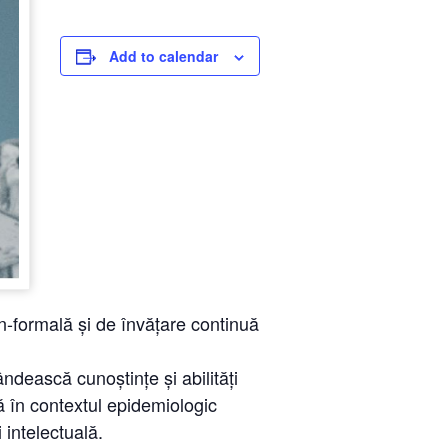
Add to calendar
n-formală și de învățare continuă
ndească cunoștințe și abilități
tă în contextul epidemiologic
 intelectuală.