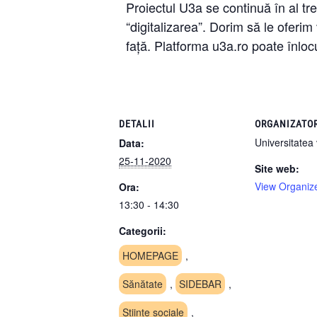
Proiectul U3a se continuă în al tr
“digitalizarea”. Dorim să le oferim
față. Platforma u3a.ro poate înlocu
DETALII
ORGANIZATO
Universitatea 
Data:
25-11-2020
Site web:
View Organiz
Ora:
13:30 - 14:30
Categorii:
HOMEPAGE
,
Sănătate
,
SIDEBAR
,
Științe sociale
,