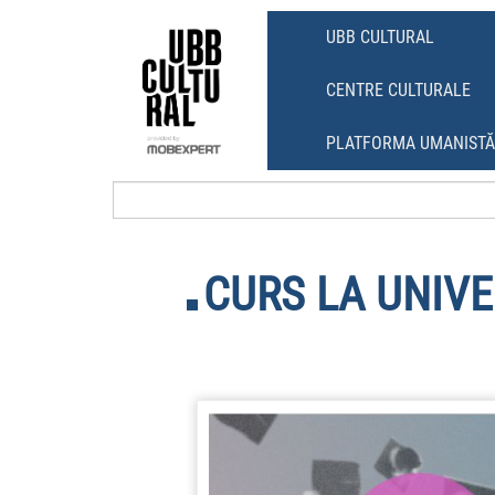
Skip
Skip
to
to
UBB CULTURAL
content
main
menu
CENTRE CULTURALE
PLATFORMA UMANIST
CURS LA UNIVE