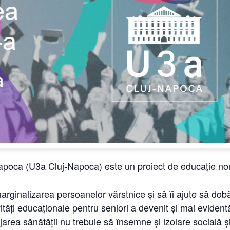
Napoca (U3a Cluj-Napoca) este un proiect de educație no
rginalizarea persoanelor vârstnice și să îi ajute să dobâ
vități educaționale pentru seniori a devenit și mai eviden
ejarea sănătății nu trebuie să însemne și izolare socială și