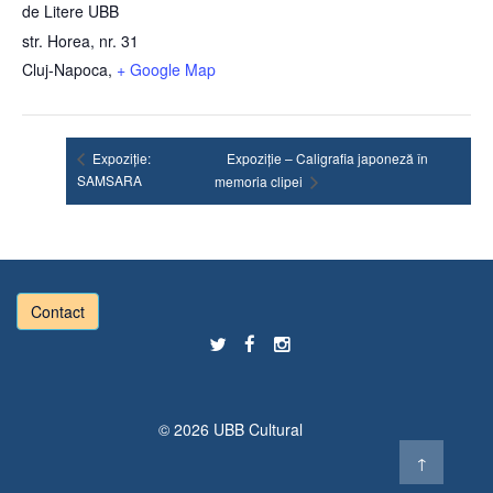
de Litere UBB
str. Horea, nr. 31
Cluj-Napoca
,
+ Google Map
Expoziție:
Expoziție – Caligrafia japoneză în
SAMSARA
memoria clipei
Contact
© 2026
UBB Cultural
↑