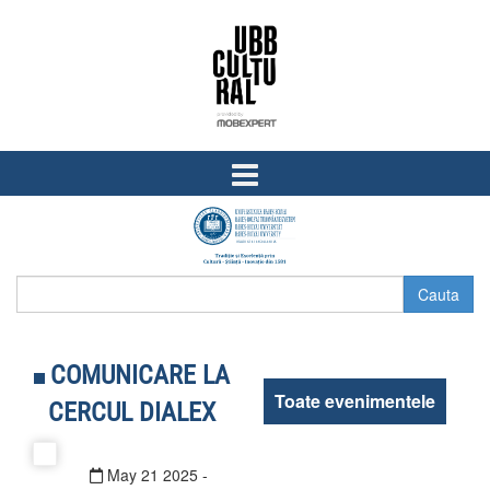
Skip
Skip
to
to
content
main
menu
COMUNICARE LA
Toate evenimentele
CERCUL DIALEX
May
21
2025
-