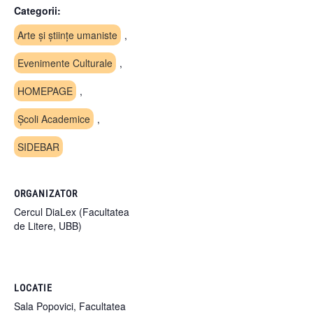
Categorii:
Arte și științe umaniste
,
Evenimente Culturale
,
HOMEPAGE
,
Școli Academice
,
SIDEBAR
ORGANIZATOR
Cercul DiaLex (Facultatea
de Litere, UBB)
LOCATIE
Sala Popovici, Facultatea