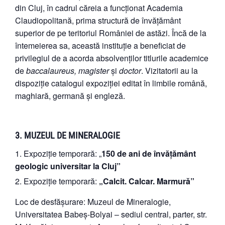
din Cluj, în cadrul căreia a funcționat Academia
Claudiopolitană, prima structură de învățământ
superior de pe teritoriul României de astăzi. Încă de la
întemeierea sa, această instituție a beneficiat de
privilegiul de a acorda absolvenților titlurile academice
de
baccalaureus, magister
și
doctor
. Vizitatorii au la
dispoziție catalogul expoziției editat în limbile română,
maghiară, germană și engleză.
3. MUZEUL DE MINERALOGIE
Expoziție temporară: „
1
50 de ani de învățământ
geologic universitar la Cluj”
Expoziție temporară:
„Calcit. Calcar. Marmură”
Loc de desfășurare: Muzeul de Mineralogie,
Universitatea Babeș-Bolyai – sediul central, parter, str.