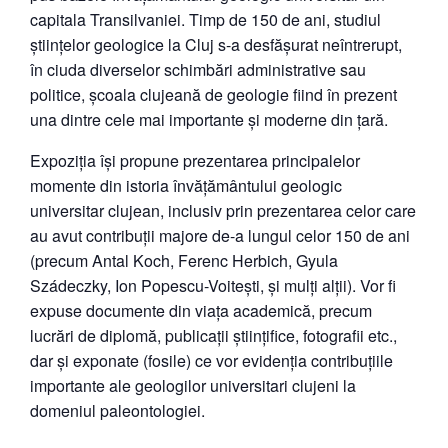
capitala Transilvaniei. Timp de 150 de ani, studiul
științelor geologice la Cluj s-a desfășurat neîntrerupt,
în ciuda diverselor schimbări administrative sau
politice, școala clujeană de geologie fiind în prezent
una dintre cele mai importante și moderne din țară.
Expoziția își propune prezentarea principalelor
momente din istoria învățământului geologic
universitar clujean, inclusiv prin prezentarea celor care
au avut contribuții majore de-a lungul celor 150 de ani
(precum Antal Koch, Ferenc Herbich, Gyula
Szádeczky, Ion Popescu-Voitești, și mulți alții). Vor fi
expuse documente din viața academică, precum
lucrări de diplomă, publicații științifice, fotografii etc.,
dar și exponate (fosile) ce vor evidenția contribuțiile
importante ale geologilor universitari clujeni la
domeniul paleontologiei.