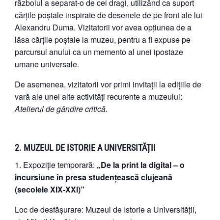
războiul a separat-o de cei dragi, utilizând ca suport
cărțile poștale inspirate de desenele de pe front ale lui
Alexandru Duma. Vizitatorii vor avea opțiunea de a
lăsa cărțile poștale la muzeu, pentru a fi expuse pe
parcursul anului ca un memento al unei ipostaze
umane universale.
De asemenea, vizitatorii vor primi invitații la edițiile de
vară ale unei alte activități recurente a muzeului:
Atelierul de gândire critică
.
2. MUZEUL DE ISTORIE A UNIVERSITĂȚII
Expoziție temporară:
„De la print la digital – o
incursiune în presa studențească clujeană
(secolele XIX-XXI)”
Loc de desfășurare: Muzeul de Istorie a Universității,