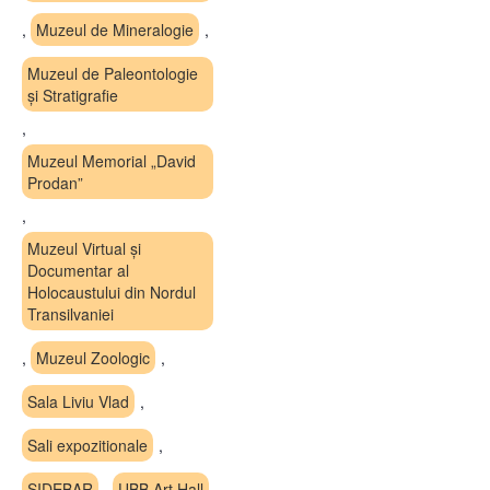
,
Muzeul de Mineralogie
,
Muzeul de Paleontologie
și Stratigrafie
,
Muzeul Memorial „David
Prodan”
,
Muzeul Virtual și
Documentar al
Holocaustului din Nordul
Transilvaniei
,
Muzeul Zoologic
,
Sala Liviu Vlad
,
Sali expozitionale
,
SIDEBAR
,
UBB Art Hall
,