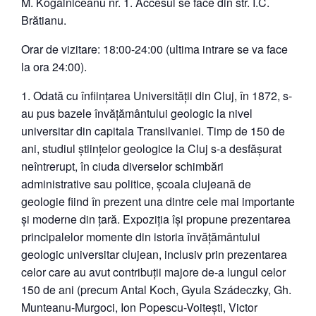
M. Kogălniceanu nr. 1. Accesul se face din str. I.C.
Brătianu.
Orar de vizitare: 18:00-24:00 (ultima intrare se va face
la ora 24:00).
Odată cu înființarea Universității din Cluj, în 1872, s-
au pus bazele învățământului geologic la nivel
universitar din capitala Transilvaniei. Timp de 150 de
ani, studiul științelor geologice la Cluj s-a desfășurat
neîntrerupt, în ciuda diverselor schimbări
administrative sau politice, școala clujeană de
geologie fiind în prezent una dintre cele mai importante
și moderne din țară. Expoziția își propune prezentarea
principalelor momente din istoria învățământului
geologic universitar clujean, inclusiv prin prezentarea
celor care au avut contribuții majore de-a lungul celor
150 de ani (precum Antal Koch, Gyula Szádeczky, Gh.
Munteanu-Murgoci, Ion Popescu-Voitești, Victor