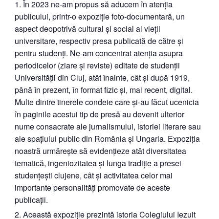
În 2023 ne-am propus să aducem în atenția
publicului, printr-o expoziție foto-documentară, un
aspect deopotrivă cultural și social al vieții
universitare, respectiv presa publicată de către și
pentru studenți. Ne-am concentrat atenția asupra
periodicelor (ziare și reviste) editate de studenții
Universității din Cluj, atât înainte, cât și după 1919,
până în prezent, în format fizic și, mai recent, digital.
Multe dintre tinerele condeie care și-au făcut ucenicia
în paginile acestui tip de presă au devenit ulterior
nume consacrate ale jurnalismului, istoriei literare sau
ale spațiului public din România și Ungaria. Expoziția
noastră urmărește să evidențieze atât diversitatea
tematică, ingeniozitatea și lunga tradiție a presei
studențești clujene, cât și activitatea celor mai
importante personalități promovate de aceste
publicații.
Această expoziție prezintă istoria Colegiului Iezuit