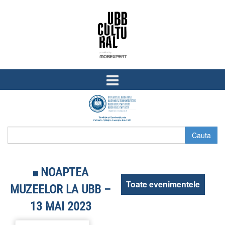
Skip
Skip
to
to
content
main
menu
NOAPTEA
Toate evenimentele
MUZEELOR LA UBB –
13 MAI 2023