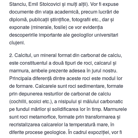
Stanciu, Emil Stoicovici și mulți alții). Vor fi expuse
documente din viața academică, precum lucrări de
diplomă, publicații științifice, fotografii etc., dar și
exponate (minerale, fosile) ce vor evidenția
descoperirile importante ale geologilor universitari
clujeni.
Calcitul, un mineral format din carbonat de calciu,
este constituentul a două tipuri de roci, calcarul și
marmura, ambele prezente adesea în jurul nostru.
Principala diferență dintre aceste roci este modul lor
de formare. Calcarele sunt roci sedimentare, formate
prin depunerea resturilor de carbonat de calciu
(cochilii, scoici etc.), a nisipului și mâlului carbonatic
pe fundul mărilor și solidificarea lor în timp. Marmurele
sunt roci metamorfice, formate prin transformarea și
recristalizarea calcarelor la temperatură mare, în
diferite procese geologice. În cadrul expoziției, vor fi