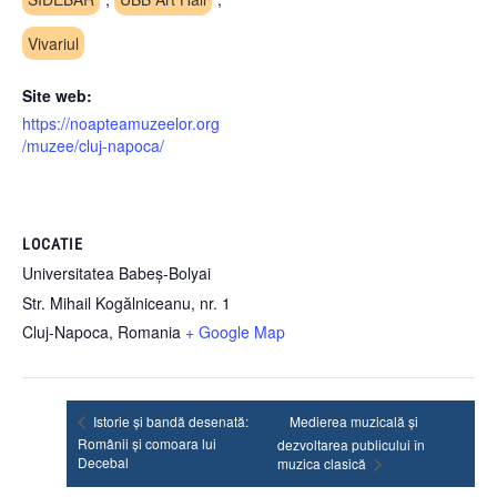
Vivariul
Site web:
https://noapteamuzeelor.org
/muzee/cluj-napoca/
LOCATIE
Universitatea Babeș-Bolyai
Str. Mihail Kogălniceanu, nr. 1
Cluj-Napoca
,
Romania
+ Google Map
Istorie și bandă desenată:
Medierea muzicală și
Românii și comoara lui
dezvoltarea publicului în
Decebal
muzica clasică