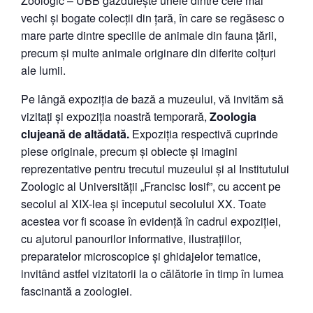
Zoologic – UBB găzduiește unele dintre cele mai
vechi și bogate colecții din țară, în care se regăsesc o
mare parte dintre speciile de animale din fauna țării,
precum și multe animale originare din diferite colțuri
ale lumii.
Pe lângă expoziția de bază a muzeului, vă invităm să
vizitați și expoziția noastră temporară,
Zoologia
clujeană de altădată.
Expoziția respectivă cuprinde
piese originale, precum și obiecte și imagini
reprezentative pentru trecutul muzeului și al Institutului
Zoologic al Universității „Francisc Iosif”, cu accent pe
secolul al XIX-lea și începutul secolului XX. Toate
acestea vor fi scoase în evidență în cadrul expoziției,
cu ajutorul panourilor informative, ilustrațiilor,
preparatelor microscopice și ghidajelor tematice,
invitând astfel vizitatorii la o călătorie în timp în lumea
fascinantă a zoologiei.