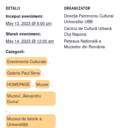
DETALII
ORGANIZATOR
Direcția Patrimoniu Cultural
Inceput eveniment:
Universitar UBB
May 13, 2023 @ 6:00 pm
Centrul de Cultură Urbană
Sfarsit eveniment:
Cluj-Napoca
May 14, 2023 @ 12:00 am
Rețeaua Națională a
Muzeelor din România
Categorii:
Evenimente Culturale
,
Galeria Paul Sima
,
HOMEPAGE
,
Muzee
,
Muzeul „Alexandru
Duma”
,
Muzeul de Istorie a
Universității