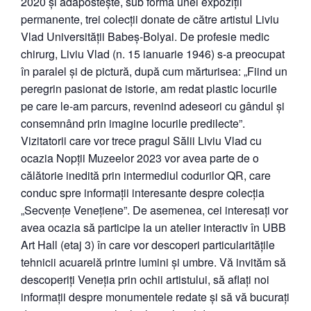
2020 și adăpostește, sub forma unei expoziții
permanente, trei colecții donate de către artistul Liviu
Vlad Universității Babeș-Bolyai. De profesie medic
chirurg, Liviu Vlad (n. 15 ianuarie 1946) s-a preocupat
în paralel și de pictură, după cum mărturisea: „Fiind un
peregrin pasionat de istorie, am redat plastic locurile
pe care le-am parcurs, revenind adeseori cu gândul și
consemnând prin imagine locurile predilecte”.
Vizitatorii care vor trece pragul Sălii Liviu Vlad cu
ocazia Nopții Muzeelor 2023 vor avea parte de o
călătorie inedită prin intermediul codurilor QR, care
conduc spre informații interesante despre colecția
„Secvențe Venețiene”. De asemenea, cei interesați vor
avea ocazia să participe la un atelier interactiv în UBB
Art Hall (etaj 3) în care vor descoperi particularitățile
tehnicii acuarelă printre lumini și umbre. Vă invităm să
descoperiți Veneția prin ochii artistului, să aflați noi
informații despre monumentele redate și să vă bucurați